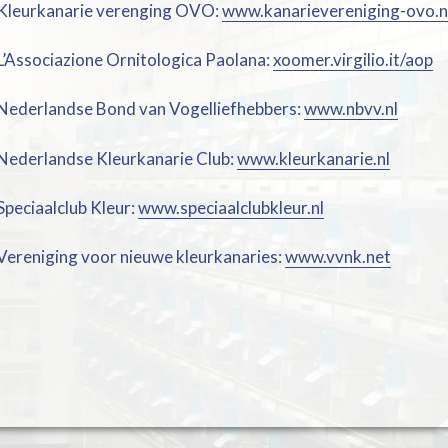
Kleurkanarie verenging OVO:
www.kanarievereniging-ovo.n
L’Associazione Ornitologica Paolana:
xoomer.virgilio.it/aop
Nederlandse Bond van Vogelliefhebbers:
www.nbvv.nl
Nederlandse Kleurkanarie Club:
www.kleurkanarie.nl
Speciaalclub Kleur:
www.speciaalclubkleur.nl
Vereniging voor nieuwe kleurkanaries:
www.vvnk.net