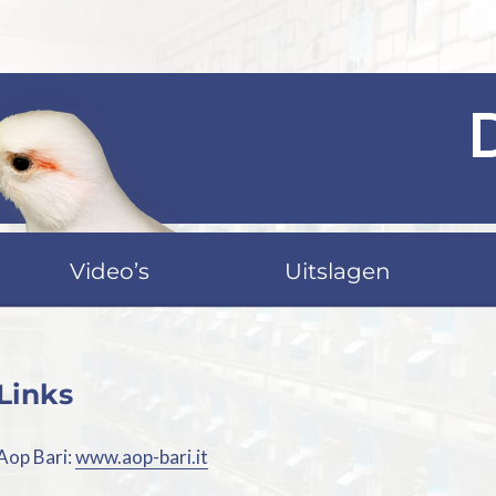
Video’s
Uitslagen
Links
Aop Bari:
www.aop-bari.it