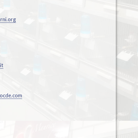
rni.org
it
ocde.com