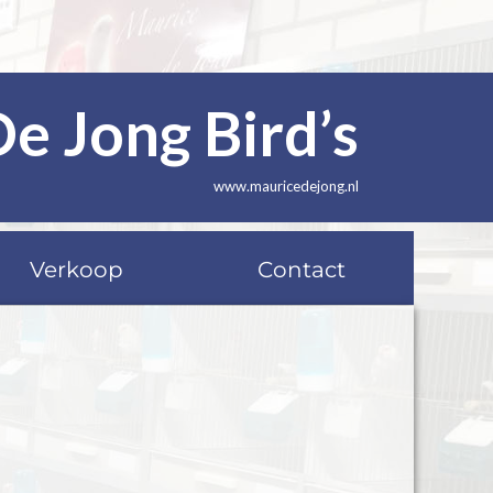
De Jong Bird’s
www.mauricedejong.nl
Verkoop
Contact