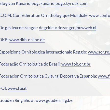
Blog van Kanarioloog:
kanarioloog.skyrock.com
C.O.M. Confédération Ornithologique Mondiale:
www.confo
De gekleurde zanger:
degekleurdezanger.jouwweb.nl
DKB:
www.dkb-online.de
Esposizione Ornitologica Internazionale Reggio:
www.sor.re.
Federação Ornitológica do Brasil:
www.fob.org.br
Federacion Ornitologica Cultural Deportiva Espanola:
www.f
FOI:
www.foi.it
Gouden Ring Show:
www.goudenring.be